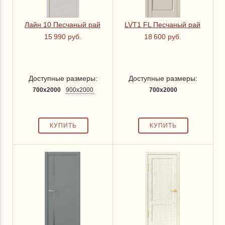
900x2000 мм
(44)
900x2300 мм
(7)
Лайн 10 Песчаный рай
LVT1 FL Песчаный рай
15 990 руб.
18 600 руб.
Тип полотна
со стеклом
(41)
Доступные размеры:
Доступные размеры:
без стекла
(69)
700x2000
900x2000
700x2000
Производитель
Портика
(7)
Бархат
(40)
Покрытие ПВХ
(современный дизайн)
(5)
Эстет
(10)