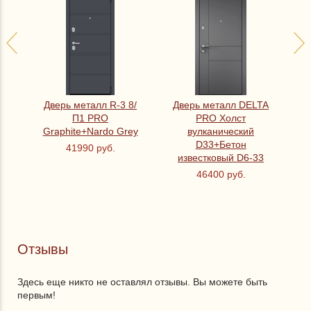
Дверь металл R-3 8/
Дверь металл DELTA
По
ре
П1 PRO
PRO Холст
Graphite+Nardo Grey
вулканический
ММ
D33+Бетон
41990 руб.
известковый D6-33
46400 руб.
Отзывы
Здесь еще никто не оставлял отзывы. Вы можете быть
первым!