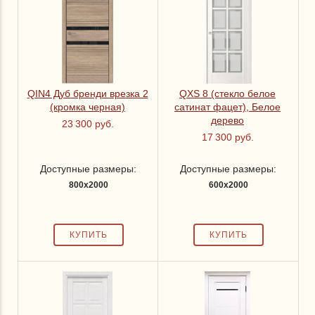
руб.
Цвет
QIN4 Дуб бренди врезка 2
QХS 8 (стекло белое
Белый
(кромка черная)
сатинат фацет), Белое
дерево
23 300 руб.
Золото
17 300 руб.
Светлый
Доступные размеры:
Доступные размеры:
Серый
800x2000
600x2000
Темный
Размер полотна
600x2000 мм
(2)
700x2000 мм
(2)
800x2000 мм
(2)