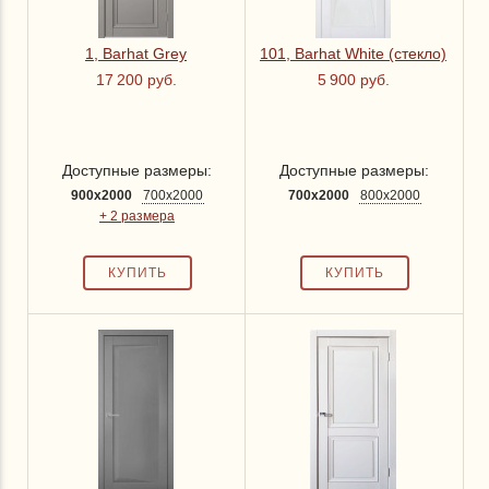
900x2000 мм
(44)
900x2300 мм
(7)
1, Barhat Grey
101, Barhat White (стекло)
17 200 руб.
5 900 руб.
Тип полотна
со стеклом
(41)
Доступные размеры:
Доступные размеры:
без стекла
(69)
900x2000
700x2000
700x2000
800x2000
+ 2 размера
Производитель
Портика
(7)
Бархат
(40)
Покрытие ПВХ
(современный дизайн)
(5)
Эстет
(10)