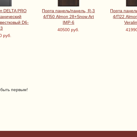
лл DELTA PRO
Порта панель/панель, R-3
Порта панель
канический
4/П50 Almon 28+Snow Art
4/П22 Almo
вестковый D6-
IMP-6
Verali
33
40500 руб.
41990
0 руб.
 быть первым!