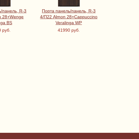
/панель, R-3
Порта панель/панель, R-3
Дельта ПРО м
n 28+Wenge
4/П22 Almon 28+Cappuccino
букле графи
nga BS
Veralinga WP
извест D
фурнитура к
 руб.
41990 руб.
44700