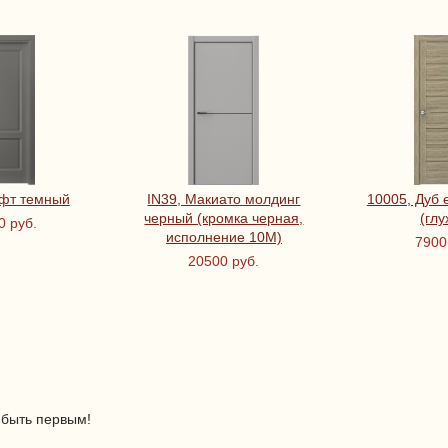
офт темный
IN39, Макиато молдинг
10005, Дуб 
черный (кромка черная,
(глу
0 руб.
исполнение 10М)
7900
20500 руб.
 быть первым!