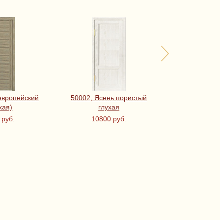
европейский
50002, Ясень пористый
Порта-22 ЭКО
хая)
глухая
Oak Magic 
PO
 руб.
10800 руб.
7100 