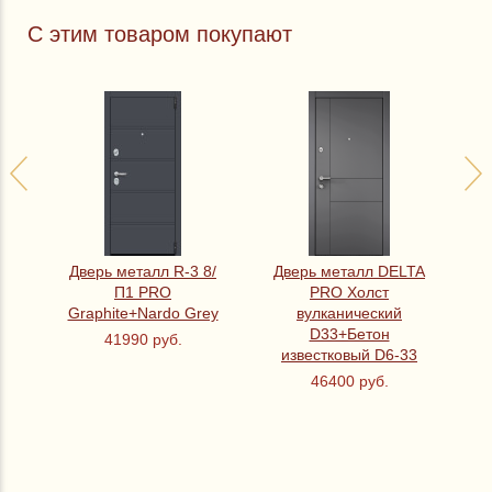
С этим товаром покупают
Дверь металл R-3 8/
Дверь металл DELTA
По
ре
П1 PRO
PRO Холст
Graphite+Nardo Grey
вулканический
ММ
D33+Бетон
41990 руб.
известковый D6-33
46400 руб.