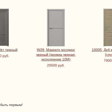
офт темный
IN39, Макиато молдинг
10005, Дуб 
черный (кромка черная,
(глу
0 руб.
исполнение 10М)
7900
20500 руб.
 быть первым!