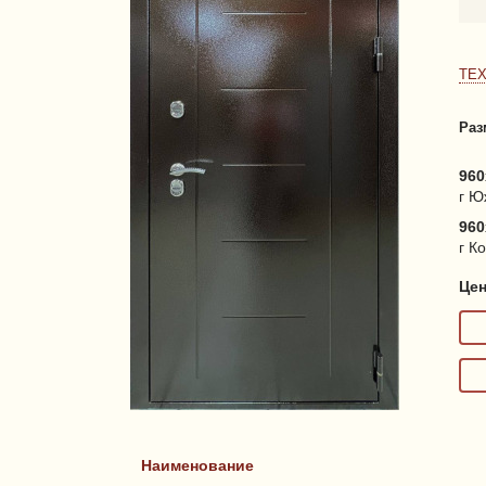
ТЕ
Раз
960
г Ю
960
г К
Це
Наименование