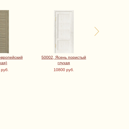
европейский
50002, Ясень пористый
Порта-22 ЭКО
хая)
глухая
Oak Magic 
PO
 руб.
10800 руб.
7100 