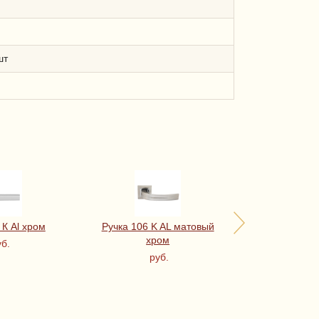
шт
 К Al хром
Ручка 106 K AL матовый
Ручка 106 
хром
б.
ру
руб.