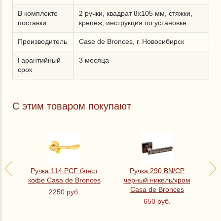
В комплекте
2 ручки, квадрат 8х105 мм, стяжки,
поставки
крепеж, инструкция по установке
Производитель
Case de Bronces, г. Новосибирск
Гарантийный
3 месяца
срок
С этим товаром покупают
Р
ко
Ручка 114 PCF блест
Ручка 290 BN/CP
кофе Casa de Bronces
черный никель/хром
Casa de Bronces
2250 руб.
650 руб.