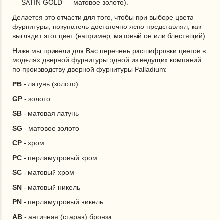
— SATIN GOLD — матовое золото).
Делается это отчасти для того, чтобы при выборе цвета
фурнитуры, покупатель достаточно ясно представлял, как
выглядит этот цвет (например, матовый он или блестящий).
Ниже мы привели для Вас перечень расшифровки цветов в
моделях дверной фурнитуры одной из ведущих компаний
по производству дверной фурнитуры Palladium:
PB
- латунь (золото)
GP
- золото
SB
- матовая латунь
SG
- матовое золото
CP
- хром
PC
- перламутровый хром
SC
- матовый хром
SN
- матовый никель
PN
- перламутровый никель
AB
- античная (старая) бронза